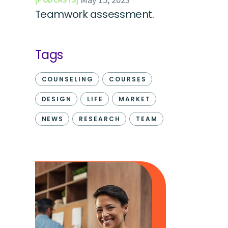
Teamwork assessment.
Tags
COUNSELING
COURSES
DESIGN
LIFE
MARKET
NEWS
RESEARCH
TEAM