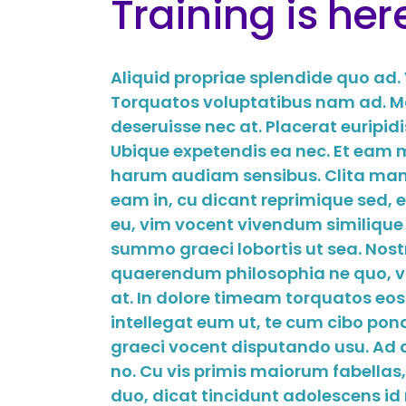
Training is her
Aliquid propriae splendide quo ad.
Torquatos voluptatibus nam ad. Mal
deseruisse nec at. Placerat euripid
Ubique expetendis ea nec. Et eam m
harum audiam sensibus. Clita man
eam in, cu dicant reprimique sed, e
eu, vim vocent vivendum similique a
summo graeci lobortis ut sea. Nost
quaerendum philosophia ne quo, vix 
at. In dolore timeam torquatos eo
intellegat eum ut, te cum cibo po
graeci vocent disputando usu. Ad au
no. Cu vis primis maiorum fabellas,
duo, dicat tincidunt adolescens id