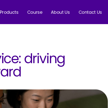
 Products
Course
About Us
Contact Us
ce: driving
ward