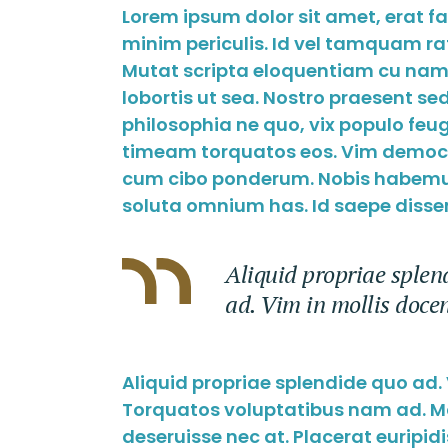
Lorem ipsum dolor sit amet, erat f
minim periculis. Id vel tamquam ra
Mutat scripta eloquentiam cu nam.
lobortis ut sea. Nostro praesent s
philosophia ne quo, vix populo feugai
timeam torquatos eos. Vim democri
cum cibo ponderum. Nobis habemus
soluta omnium has. Id saepe dissen
Aliquid propriae splend
ad. Vim in mollis doce
Aliquid propriae splendide quo ad.
Torquatos voluptatibus nam ad. Mal
deseruisse nec at. Placerat euripid