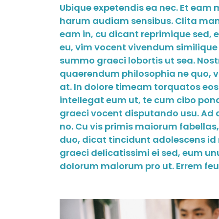
Ubique expetendis ea nec. Et eam m
harum audiam sensibus. Clita man
eam in, cu dicant reprimique sed, e
eu, vim vocent vivendum similique a
summo graeci lobortis ut sea. Nost
quaerendum philosophia ne quo, vix 
at. In dolore timeam torquatos eo
intellegat eum ut, te cum cibo po
graeci vocent disputando usu. Ad au
no. Cu vis primis maiorum fabellas,
duo, dicat tincidunt adolescens id
graeci delicatissimi ei sed, eum un
dolorum maiorum pro ut. Errem feu