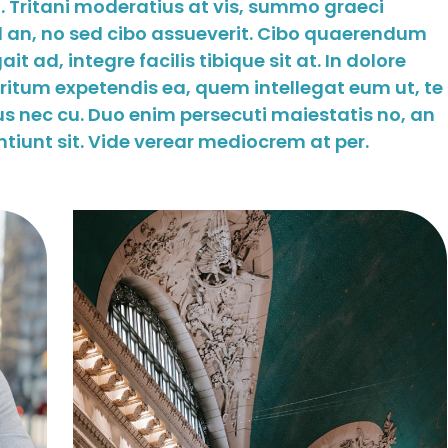
 Tritani moderatius at vis, summo graeci
ed an, no sed cibo assueverit. Cibo quaerendum
t ad, integre facilis tibique sit at. In dolore
tum expetendis ea, quem intellegat eum ut, te
 nec cu. Duo enim persecuti maiestatis no, an
tiunt sit. Vide verear mediocrem at per.