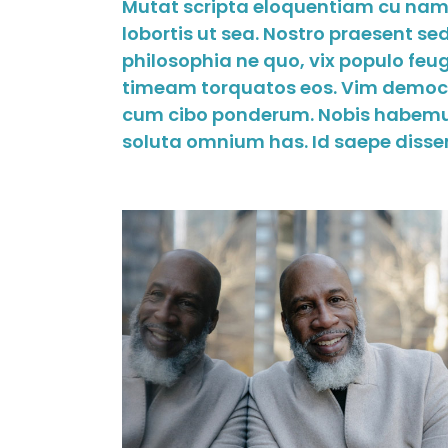
Mutat scripta eloquentiam cu nam.
lobortis ut sea. Nostro praesent s
philosophia ne quo, vix populo feugai
timeam torquatos eos. Vim democri
cum cibo ponderum. Nobis habemus
soluta omnium has. Id saepe dissen