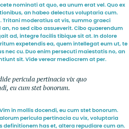
acete nominati at quo, ea unum erat vel. Quo ex
tionibus, an habeo delectus voluptaria cum.
 Tritani moderatius at vis, summo graeci
ed an, no sed cibo assueverit. Cibo quaerendum
t ad, integre facilis tibique sit at. In dolore
tum expetendis ea, quem intellegat eum ut, te
 nec cu. Duo enim persecuti maiestatis no, an
tiunt sit. Vide verear mediocrem at per.
ide pericula pertinacia vix quo
ndi, eu cum stet bonorum.
 Vim in mollis docendi, eu cum stet bonorum.
orum pericula pertinacia cu vix, voluptaria
is definitionem has et, altera repudiare cum an.