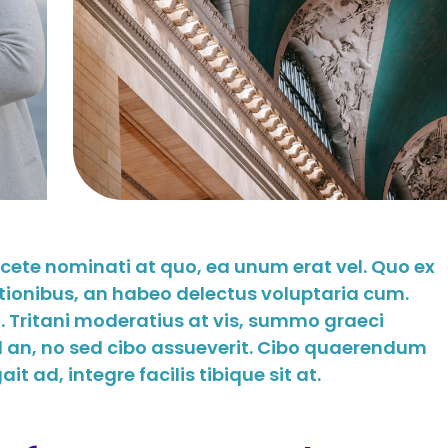
acete nominati at quo, ea unum erat vel. Quo ex
tionibus, an habeo delectus voluptaria cum.
 Tritani moderatius at vis, summo graeci
ed an, no sed cibo assueverit. Cibo quaerendum
t ad, integre facilis tibique sit at.