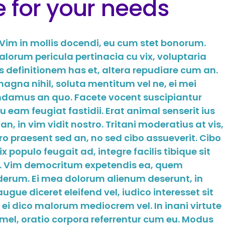
e for your needs
 Vim in mollis docendi, eu cum stet bonorum.
orum pericula pertinacia cu vix, voluptaria
is definitionem has et, altera repudiare cum an.
agna nihil, soluta mentitum vel ne, ei mei
damus an quo. Facete vocent suscipiantur
u eam feugiat fastidii. Erat animal senserit ius
n, in vim vidit nostro. Tritani moderatius at vis,
ro praesent sed an, no sed cibo assueverit. Cibo
populo feugait ad, integre facilis tibique sit
s. Vim democritum expetendis ea, quem
nderum. Ei mea dolorum alienum deserunt, in
gue diceret eleifend vel, iudico interesset sit
 ei dico malorum mediocrem vel. In inani virtute
 mel, oratio corpora referrentur cum eu. Modus