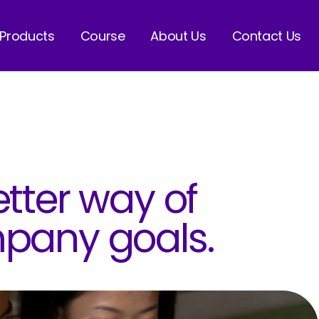
 Products
Course
About Us
Contact Us
etter way of
mpany goals.