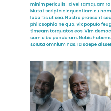
minim periculis. Id vel tamquam ra
Mutat scripta eloquentiam cu nam.
lobortis ut sea. Nostro praesent s
philosophia ne quo, vix populo feugai
timeam torquatos eos. Vim democri
cum cibo ponderum. Nobis habemus
soluta omnium has. Id saepe dissen