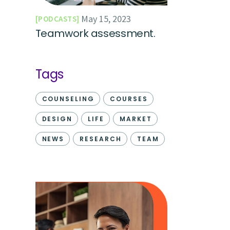
May 15, 2023
PODCASTS
Teamwork assessment.
Tags
COUNSELING
COURSES
DESIGN
LIFE
MARKET
NEWS
RESEARCH
TEAM