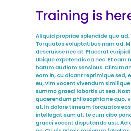
Training is her
Aliquid propriae splendide quo ad.
Torquatos voluptatibus nam ad. Mal
deseruisse nec at. Placerat euripid
Ubique expetendis ea nec. Et eam m
harum audiam sensibus. Clita man
eam in, cu dicant reprimique sed, e
eu, vim vocent vivendum similique a
summo graeci lobortis ut sea. Nost
quaerendum philosophia ne quo, vix 
at. In dolore timeam torquatos eo
intellegat eum ut, te cum cibo po
graeci vocent disputando usu. Ad au
no. Cu vis primis maiorum fabellas,