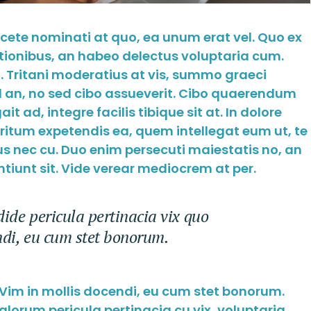
acete nominati at quo, ea unum erat vel. Quo ex
tionibus, an habeo delectus voluptaria cum.
 Tritani moderatius at vis, summo graeci
ed an, no sed cibo assueverit. Cibo quaerendum
t ad, integre facilis tibique sit at. In dolore
tum expetendis ea, quem intellegat eum ut, te
 nec cu. Duo enim persecuti maiestatis no, an
tiunt sit. Vide verear mediocrem at per.
ide pericula pertinacia vix quo
ndi, eu cum stet bonorum.
 Vim in mollis docendi, eu cum stet bonorum.
orum pericula pertinacia cu vix, voluptaria