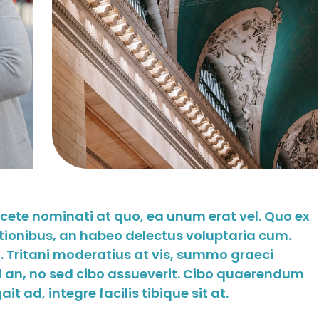
acete nominati at quo, ea unum erat vel. Quo ex
tionibus, an habeo delectus voluptaria cum.
 Tritani moderatius at vis, summo graeci
ed an, no sed cibo assueverit. Cibo quaerendum
t ad, integre facilis tibique sit at.