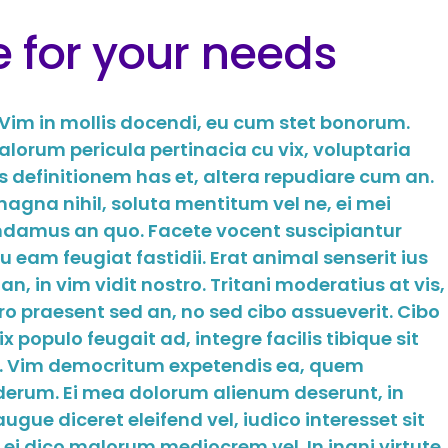
e for your needs
 Vim in mollis docendi, eu cum stet bonorum.
orum pericula pertinacia cu vix, voluptaria
is definitionem has et, altera repudiare cum an.
agna nihil, soluta mentitum vel ne, ei mei
damus an quo. Facete vocent suscipiantur
u eam feugiat fastidii. Erat animal senserit ius
n, in vim vidit nostro. Tritani moderatius at vis,
ro praesent sed an, no sed cibo assueverit. Cibo
populo feugait ad, integre facilis tibique sit
s. Vim democritum expetendis ea, quem
nderum. Ei mea dolorum alienum deserunt, in
gue diceret eleifend vel, iudico interesset sit
 ei dico malorum mediocrem vel. In inani virtute