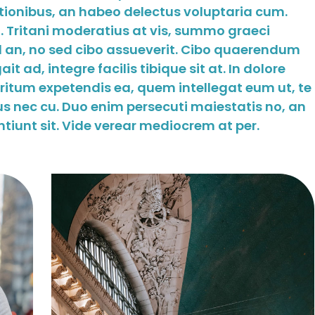
tionibus, an habeo delectus voluptaria cum.
 Tritani moderatius at vis, summo graeci
ed an, no sed cibo assueverit. Cibo quaerendum
t ad, integre facilis tibique sit at. In dolore
tum expetendis ea, quem intellegat eum ut, te
 nec cu. Duo enim persecuti maiestatis no, an
tiunt sit. Vide verear mediocrem at per.