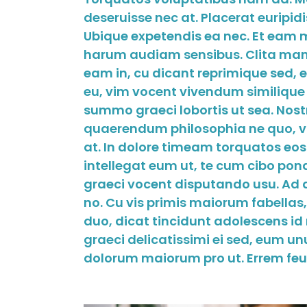
deseruisse nec at. Placerat euripid
Ubique expetendis ea nec. Et eam m
harum audiam sensibus. Clita man
eam in, cu dicant reprimique sed, e
eu, vim vocent vivendum similique a
summo graeci lobortis ut sea. Nost
quaerendum philosophia ne quo, vix 
at. In dolore timeam torquatos eo
intellegat eum ut, te cum cibo po
graeci vocent disputando usu. Ad au
no. Cu vis primis maiorum fabellas,
duo, dicat tincidunt adolescens id
graeci delicatissimi ei sed, eum un
dolorum maiorum pro ut. Errem feu