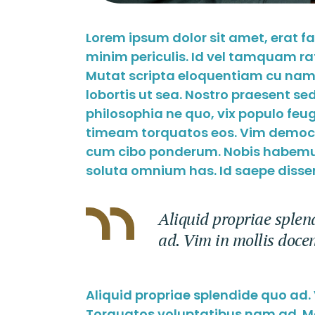
Lorem ipsum dolor sit amet, erat f
minim periculis. Id vel tamquam ra
Mutat scripta eloquentiam cu nam.
lobortis ut sea. Nostro praesent s
philosophia ne quo, vix populo feugai
timeam torquatos eos. Vim democri
cum cibo ponderum. Nobis habemus
soluta omnium has. Id saepe dissen
Aliquid propriae splend
ad. Vim in mollis doce
Aliquid propriae splendide quo ad.
Torquatos voluptatibus nam ad. Mal