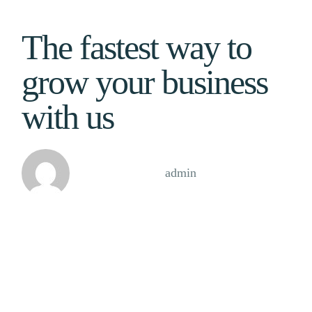
The fastest way to
grow your business
with us
Case Study, by
admin
Lorem ipsum dolor sit amet, consectetur adipiscing
elit, sed do eiusmod tempor incididunt ut labore et
dolore magna duis aliqua. Ut enim ad minim
veniam, quis nostrud exercitation ullamco laboris
nisi ut aliquip ex ea commodo consequat. Aute irure